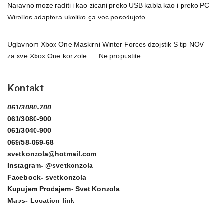
Naravno moze raditi i kao zicani preko USB kabla kao i preko PC
Wirelles adaptera ukoliko ga vec posedujete.
Uglavnom Xbox One Maskirni Winter Forces dzojstik S tip NOV
za sve Xbox One konzole. . . Ne propustite. . .
Kontakt
061/3080-700
061/3080-900
061/3040-900
069/58-069-68
svetkonzola@hotmail.com
Instagram-
@svetkonzola
Facebook-
svetkonzola
Kupujem Prodajem-
Svet Konzola
Maps-
Location link