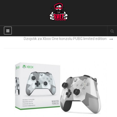
Xbox Series X NOVO
Dzojstik za Xbox One konzolu PUBG limited edition