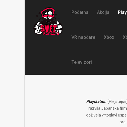
Početna
Akcija
Play
VR naočare
Xbox
X
Televizori
Playstation
(Plejstejšn
razvila Japanska firma
doživela vrtoglavi uspe
pro