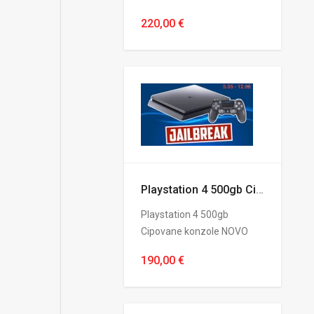
220,00 €
Playstation 4 500gb Cipovane konzole
Playstation 4 500gb
Cipovane konzole NOVO
190,00 €