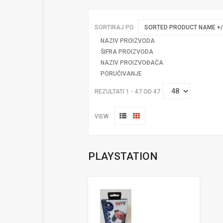
SORTIRAJ PO
SORTED PRODUCT NAME +/
NAZIV PROIZVODA
ŠIFRA PROIZVODA
NAZIV PROIZVOĐAČA
PORUČIVANJE
REZULTATI 1 - 47 OD 47
VIEW
PLAYSTATION