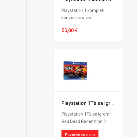
Playstation 1 kompleti
konzola cipovani
55,00 €
Playstation 1Tb sa igrom Red Dead Redemtion 2
Playstation 1Tb sa igrom
Red Dead Redemtion 2
Pozovite za cenu