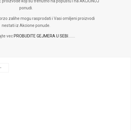
proizvode koji su trenutno na popustu i na AKCIONOJ
ponudi.
 brzo zalihe mogu rasprodati i Vasi omiljeni proizvodi
nestati iz Akcione ponude.
ajte vec
PROBUDITE GEJMERA U SEBI
........
-