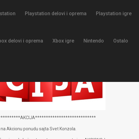
station
Playstation delovi i oprema
Playstation igre
box delovi i oprema
Xbox igre
Nintendo
Ostalo
**********AKCIJA****************************
 na Akcionu ponudu sajta Svet Konzola.