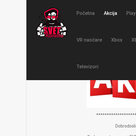
Početna
Akcija
Play
VR naočare
Xbox
X
Televizori
******************
Dobrodosli