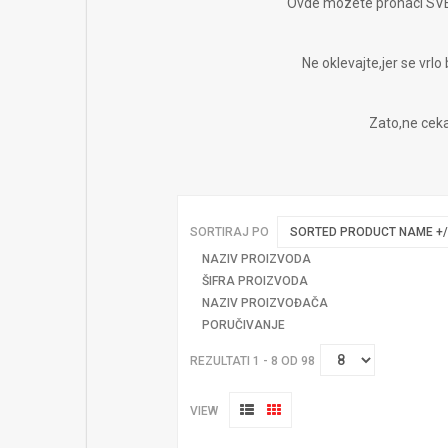
Ovde mozete pronaci SVE 
Ne oklevajte,jer se vrlo
Zato,ne cek
SORTIRAJ PO
SORTED PRODUCT NAME +/
NAZIV PROIZVODA
ŠIFRA PROIZVODA
NAZIV PROIZVOĐAČA
PORUČIVANJE
REZULTATI 1 - 8 OD 98
VIEW