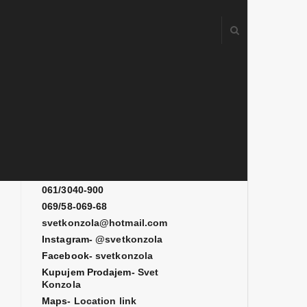
Kontakt
061/3080-700
061/3080-900
061/3040-900
069/58-069-68
svetkonzola@hotmail.com
Instagram-
@svetkonzola
Facebook-
svetkonzola
Kupujem Prodajem-
Svet
Konzola
Maps-
Location link