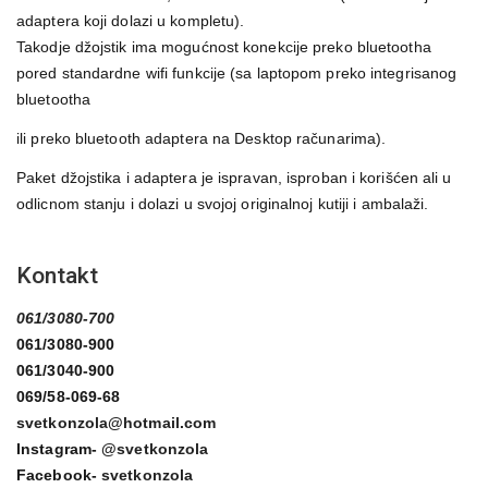
adaptera koji dolazi u kompletu).
Takodje džojstik ima mogućnost konekcije preko bluetootha
pored standardne wifi funkcije (sa laptopom preko integrisanog
bluetootha
ili preko bluetooth adaptera na Desktop računarima).
Paket džojstika i adaptera je ispravan, isproban i korišćen ali u
odlicnom stanju i dolazi u svojoj originalnoj kutiji i ambalaži.
Kontakt
061/3080-700
061/3080-900
061/3040-900
069/58-069-68
svetkonzola@hotmail.com
Instagram-
@svetkonzola
Facebook-
svetkonzola