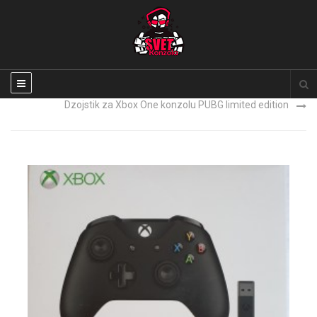
Xbox Series X NOVO
Dzojstik za Xbox One konzolu PUBG limited edition