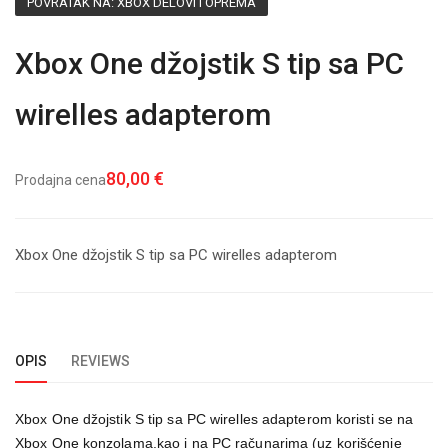
POVRATAK NA: XBOX DELOVI I OPREMA
Xbox One džojstik S tip sa PC
wirelles adapterom
80,00 €
Prodajna cena
Xbox One džojstik S tip sa PC wirelles adapterom
OPIS
REVIEWS
Xbox One džojstik S tip sa PC wirelles adapterom koristi se na
Xbox One konzolama,
kao i na PC računarima (uz korišćenje