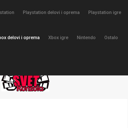
station
Playstation delovi i oprema
Playstation igre
box delovi i oprema
Xbox igre
Nintendo
Ostalo