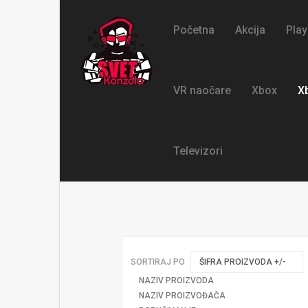
Početna
Akcija
Play
VR naočare
Xbox
X
Televizori
SORTIRAJ PO
ŠIFRA PROIZVODA +/-
NAZIV PROIZVODA
NAZIV PROIZVOĐAČA