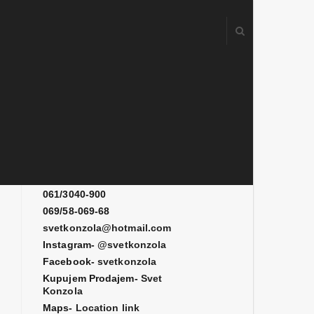
Kontakt
061/3080-700
061/3080-900
061/3040-900
069/58-069-68
svetkonzola@hotmail.com
Instagram-
@svetkonzola
Facebook-
svetkonzola
Kupujem Prodajem-
Svet
Konzola
Maps-
Location link