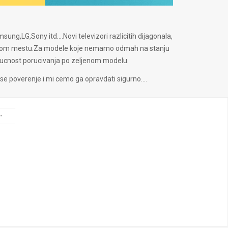
sung,LG,Sony itd....Novi televizori razlicitih dijagonala,
jednom mestu.Za modele koje nemamo odmah na stanju
ucnost porucivanja po zeljenom modelu.
e poverenje i mi cemo ga opravdati sigurno....
-