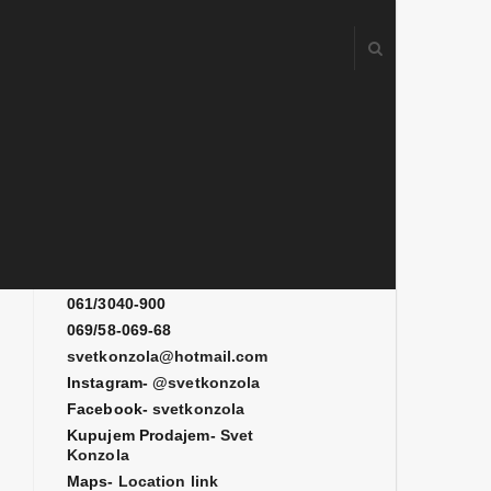
Kontakt
061/3080-700
061/3080-900
061/3040-900
069/58-069-68
svetkonzola@hotmail.com
Instagram-
@svetkonzola
Facebook-
svetkonzola
Kupujem Prodajem-
Svet
Konzola
Maps-
Location link