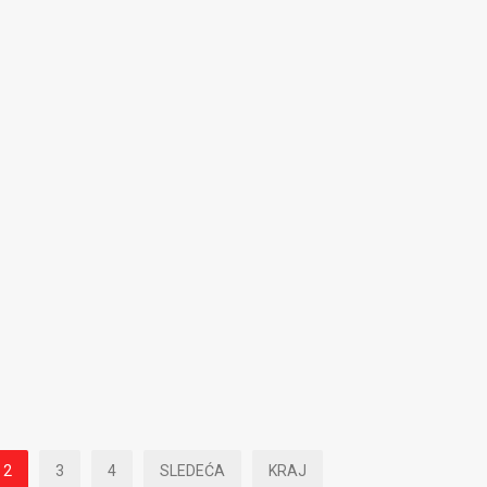
2
3
4
SLEDEĆA
KRAJ