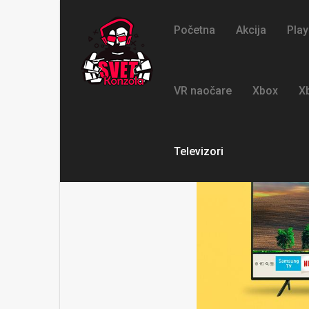
Početna
Akcija
Play
VR naočare
Xbox
X
Televizori