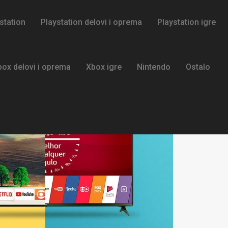
station
Playstation delovi i oprema
Playstation igre
box delovi i oprema
Xbox igre
Nintendo
Ostalo