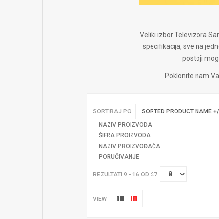
Veliki izbor Televizora Sam
specifikacija, sve na 
postoji mog
Poklonite nam Vas
SORTIRAJ PO
SORTED PRODUCT NAME +/
NAZIV PROIZVODA
ŠIFRA PROIZVODA
NAZIV PROIZVOĐAČA
PORUČIVANJE
REZULTATI 9 - 16 OD 27
VIEW