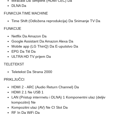
Miracast Da Simplink (HDMI CEC) Da
DLNA Da
FUNKCIJA TIME MACHINE
Time Shift (Odložena reprodukcija) Da Snimanje TV Da
FUNKCIJE
Netflix Da Amazon Da
Google Assistant Da Amazon Alexa Da
Mobile app (LG ThinQ) Da E-uputstvo Da
EPG Da Titl Da
ULTRA HD TV prijem Da
TELETEKST
Teletekst Da Strana 2000
PRIKLJUČCI
HDMI 2 - ARC (Audio Return Channel) Da
HDMI 2.1 Ne USB 1
LAN (Pristup interrnetu i DLNA) 1 Komponentni ulaz (deljiv
kompozitni) Ne
Kompozitni ulaz (AV) Ne CI Slot Da
RF In Da WiFi Da