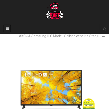
Xbox Series X NOVO
AKCIJA Samsung i LG Modeli Odlicne cene Na Stanju