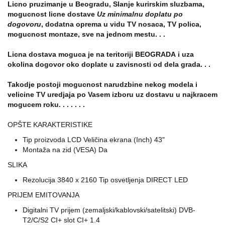
Licno pruzimanje u Beogradu, Slanje kurirskim sluzbama,
mogucnost licne dostave
Uz minimalnu doplatu po
dogovoru
, dodatna oprema u vidu TV nosaca, TV polica,
mogucnost montaze, sve na jednom mestu. . .
Licna dostava moguca je na teritoriji BEOGRADA i uza
okolina dogovor oko doplate u zavisnosti od dela grada. . .
Takodje postoji mogucnost narudzbine nekog modela i
velicine TV uredjaja po Vasem izboru uz dostavu u najkracem
mogucem roku. . . . . . .
OPŠTE KARAKTERISTIKE
Tip proizvoda LCD Veličina ekrana (Inch) 43"
Montaža na zid (VESA) Da
SLIKA
Rezolucija 3840 x 2160 Tip osvetljenja DIRECT LED
PRIJEM EMITOVANJA
Digitalni TV prijem (zemaljski/kablovski/satelitski) DVB-
T2/C/S2 CI+ slot CI+ 1.4