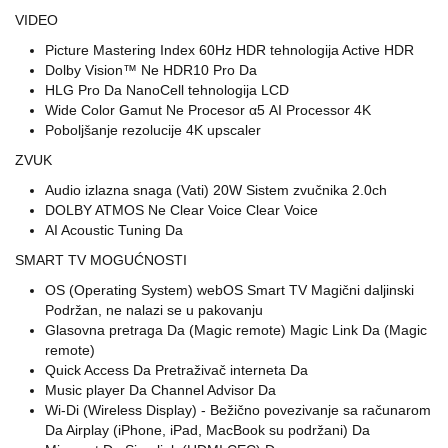
VIDEO
Picture Mastering Index 60Hz HDR tehnologija Active HDR
Dolby Vision™ Ne HDR10 Pro Da
HLG Pro Da NanoCell tehnologija LCD
Wide Color Gamut Ne Procesor α5 AI Processor 4K
Poboljšanje rezolucije 4K upscaler
ZVUK
Audio izlazna snaga (Vati) 20W Sistem zvučnika 2.0ch
DOLBY ATMOS Ne Clear Voice Clear Voice
AI Acoustic Tuning Da
SMART TV MOGUĆNOSTI
OS (Operating System) webOS Smart TV Magični daljinski
Podržan, ne nalazi se u pakovanju
Glasovna pretraga Da (Magic remote) Magic Link Da (Magic
remote)
Quick Access Da Pretraživač interneta Da
Music player Da Channel Advisor Da
Wi-Di (Wireless Display) - Bežično povezivanje sa računarom
Da Airplay (iPhone, iPad, MacBook su podržani) Da