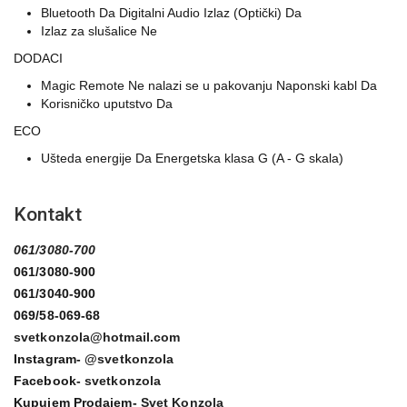
Bluetooth Da Digitalni Audio Izlaz (Optički) Da
Izlaz za slušalice Ne
DODACI
Magic Remote Ne nalazi se u pakovanju Naponski kabl Da
Korisničko uputstvo Da
ECO
Ušteda energije Da Energetska klasa G (A - G skala)
Kontakt
061/3080-700
061/3080-900
061/3040-900
069/58-069-68
svetkonzola@hotmail.com
Instagram-
@svetkonzola
Facebook-
svetkonzola
Kupujem Prodajem-
Svet Konzola