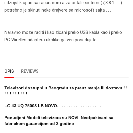
i dzojstik upari sa racunarom a za ostale sisteme(7,8,8.1. . . )
potrebno je skinuti neke drajvere sa microsoft sajta . . .
Naravno moze raditi i kao zicani preko USB kabla kao i preko
PC Wirelles adaptera ukoliko ga vec posedujete.
OPIS
REVIEWS
Televizori dostupni u Beogradu za preuzimanje ili dostavu ! !
! ! ! ! ! ! ! ! !
LG 43 UQ 75003 LB NOVO. . . . . . . . . . . . . . . . . . .
Ponudjeni Modeli televizora su NOVI, Neotpakivani sa
fabrickom garancijom od 2 godine