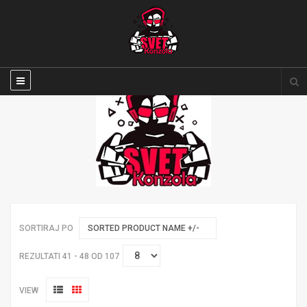
SORTIRAJ PO
SORTED PRODUCT NAME +/-
REZULTATI 41 - 48 OD 107
VIEW