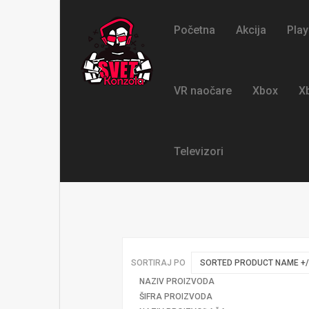
Početna
Akcija
Play
VR naočare
Xbox
X
Televizori
SORTIRAJ PO
SORTED PRODUCT NAME +/
NAZIV PROIZVODA
ŠIFRA PROIZVODA