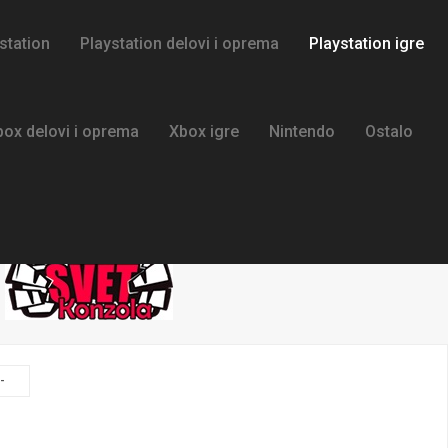
station
Playstation delovi i oprema
Playstation igre
box delovi i oprema
Xbox igre
Nintendo
Ostalo
-