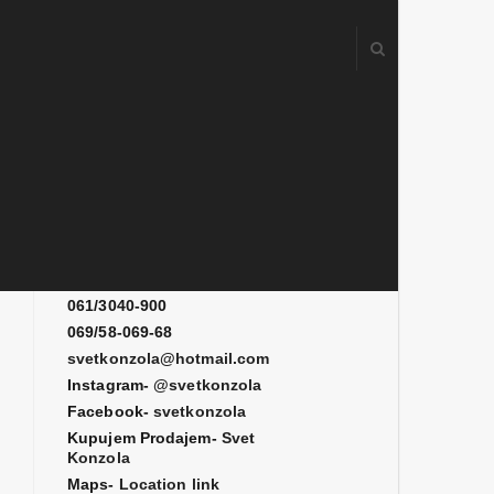
Kontakt
061/3080-700
061/3080-900
061/3040-900
069/58-069-68
svetkonzola@hotmail.com
Instagram-
@svetkonzola
Facebook-
svetkonzola
Kupujem Prodajem-
Svet
Konzola
Maps-
Location link